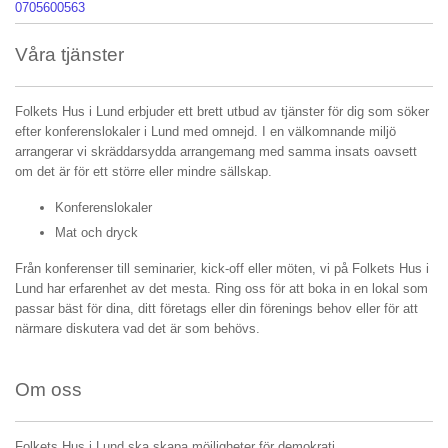
0705600563
Våra tjänster
Folkets Hus i Lund erbjuder ett brett utbud av tjänster för dig som söker
efter konferenslokaler i Lund med omnejd. I en välkomnande miljö
arrangerar vi skräddarsydda arrangemang med samma insats oavsett
om det är för ett större eller mindre sällskap.
Konferenslokaler
Mat och dryck
Från konferenser till seminarier, kick-off eller möten, vi på Folkets Hus i
Lund har erfarenhet av det mesta. Ring oss för att boka in en lokal som
passar bäst för dina, ditt företags eller din förenings behov eller för att
närmare diskutera vad det är som behövs.
Om oss
Folkets Hus i Lund ska skapa möjligheter för demokrati,