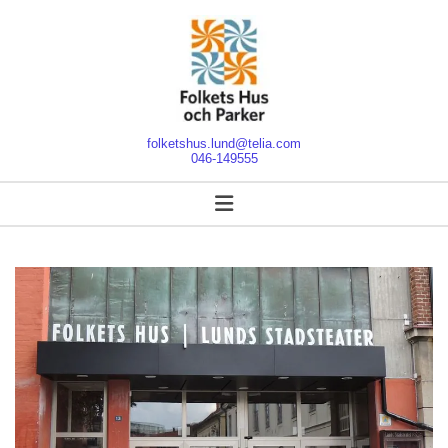
folketshus.lund@telia.com
046-149555